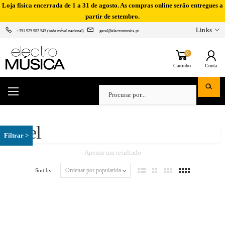
Loja física encerrada de 1 a 31 de agosto. As compras online serão entregues a
partir de setembro.
Links
+351 925 982 545 (rede móvel nacional)
geral@electromusica.pt
0
Carrinho
Conta
Proel
Apenas um resultado
Sort by: