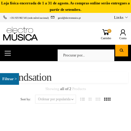
Loja física encerrada de 1 a 31 de agosto. As compras online serão entregues a
partir de setembro.
Links
+351 925 982 545 (rede móvel nacional)
geral@electromusica.pt
0
Carrinho
Conta
Soundsation
Showing
all of 2
Products
Sort by: