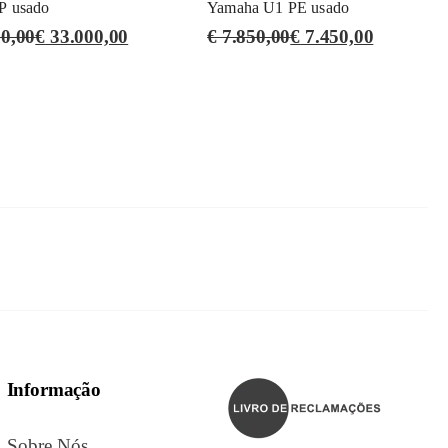
P usado
Yamaha U1 PE usado
0,00
€
33.000,00
€
7.850,00
€
7.450,00
Informação
Sobre Nós