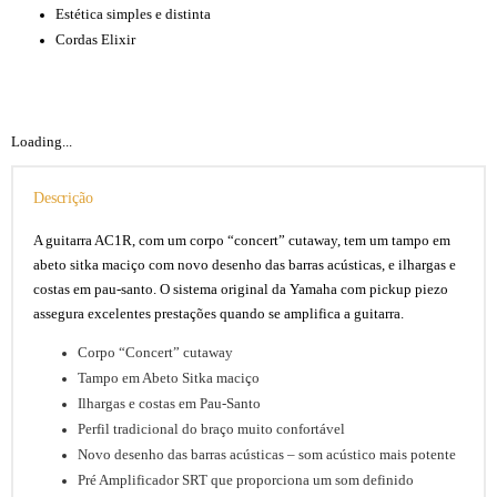
Estética simples e distinta
Cordas Elixir
Guitarra Eletroacústica Yamaha AC1R
Loading...
Descrição
A guitarra AC1R, com um corpo “concert” cutaway, tem um tampo em
abeto sitka maciço com novo desenho das barras acústicas, e ilhargas e
costas em pau-santo. O sistema original da Yamaha com pickup piezo
assegura excelentes prestações quando se amplifica a guitarra.
Corpo “Concert” cutaway
Tampo em Abeto Sitka maciço
Ilhargas e costas em Pau-Santo
Perfil tradicional do braço muito confortável
Novo desenho das barras acústicas – som acústico mais potente
Pré Amplificador SRT que proporciona um som definido