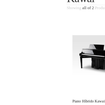
Showing
all of 2
Produ
Piano Híbrido Kawa