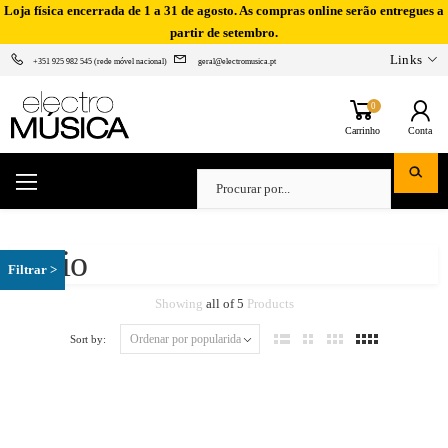
Loja física encerrada de 1 a 31 de agosto. As compras online serão entregues a
partir de setembro.
Links
+351 925 982 545 (rede móvel nacional)
geral@electromusica.pt
0
Carrinho
Conta
Casio
Showing
all of 5
Products
Sort by: