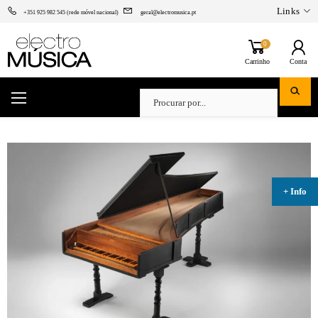
Links
+351 925 982 545 (rede móvel nacional)
geral@electromusica.pt
0
Carrinho
Conta