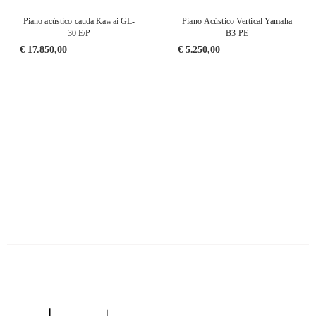
Piano acústico cauda Kawai GL-
Piano Acústico Vertical Yamaha
30 E/P
B3 PE
€
17.850,00
€
5.250,00