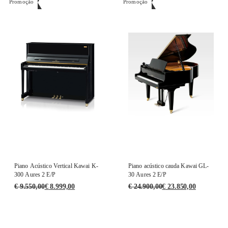
Promoção
Promoção
Piano Acústico Vertical Kawai K-
Piano acústico cauda Kawai GL-
300 Aures 2 E/P
30 Aures 2 E/P
€
9.550,00
€
8.999,00
€
24.900,00
€
23.850,00