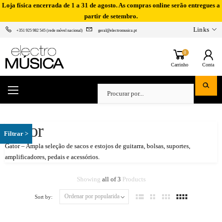
Loja física encerrada de 1 a 31 de agosto. As compras online serão entregues a
partir de setembro.
Links
+351 925 982 545 (rede móvel nacional)
geral@electromusica.pt
0
Carrinho
Conta
Gator
Gator – Ampla seleção de sacos e estojos de guitarra, bolsas, suportes,
amplificadores, pedais e acessórios.
Showing
all of 3
Products
Sort by: