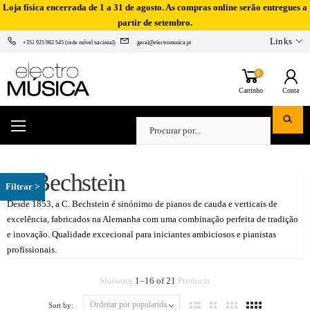
Loja física encerrada de 1 a 31 de agosto. As compras online serão entregues a
partir de setembro.
Links
+351 925 982 545 (rede móvel nacional)
geral@electromusica.pt
0
Carrinho
Conta
C. Bechstein
Desde 1853, a C. Bechstein é sinónimo de pianos de cauda e verticais de
excelência, fabricados na Alemanha com uma combinação perfeita de tradição
e inovação. Qualidade excecional para iniciantes ambiciosos e pianistas
profissionais.
Showing
1
–
16
of
21
Products
Sort by: